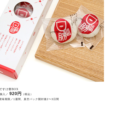
ですけ餅BOX
9
20
円
個入／
（税込）
賞味期限／1週間、真空パック開封後2〜3日間